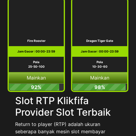
Fire Rooster
Dragon Tiger Gate
Jam Gacor : 00:00-23:59
Jam Gacor : 00:00-23:59
Pola
Pola
25-50-100
10-30-60
Mainkan
Mainkan
92%
98%
Slot RTP Klikfifa
Provider Slot Terbaik
Return to player (RTP) adalah ukuran
seberapa banyak mesin slot membayar