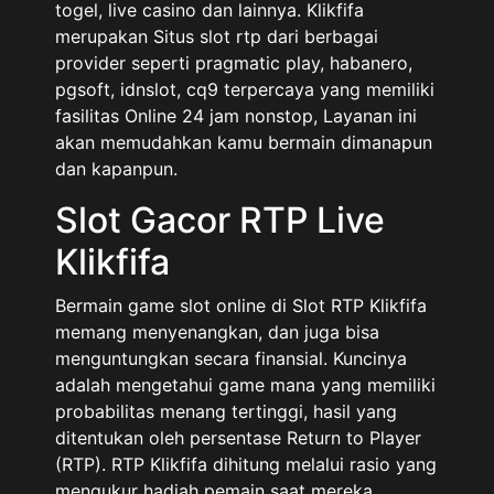
togel, live casino dan lainnya. Klikfifa
merupakan Situs slot rtp dari berbagai
provider seperti pragmatic play, habanero,
pgsoft, idnslot, cq9 terpercaya yang memiliki
fasilitas Online 24 jam nonstop, Layanan ini
akan memudahkan kamu bermain dimanapun
dan kapanpun.
Slot Gacor RTP Live
Klikfifa
Bermain game slot online di Slot RTP Klikfifa
memang menyenangkan, dan juga bisa
menguntungkan secara finansial. Kuncinya
adalah mengetahui game mana yang memiliki
probabilitas menang tertinggi, hasil yang
ditentukan oleh persentase Return to Player
(RTP). RTP Klikfifa dihitung melalui rasio yang
mengukur hadiah pemain saat mereka