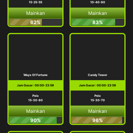
15-25-55
10-40-80
Mainkan
Mainkan
62%
83%
Ways Of Fortune
Candy Tower
Jam Gacor : 00:00-23:59
Jam Gacor : 00:00-23:59
Pola
Pola
15-30-60
15-30-70
Mainkan
Mainkan
90%
96%