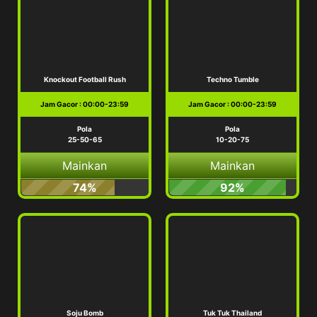
Knockout Football Rush
Techno Tumble
Jam Gacor : 00:00-23:59
Jam Gacor : 00:00-23:59
Pola
Pola
25-50-65
10-20-75
Mainkan
Mainkan
74%
92%
Soju Bomb
Tuk Tuk Thailand