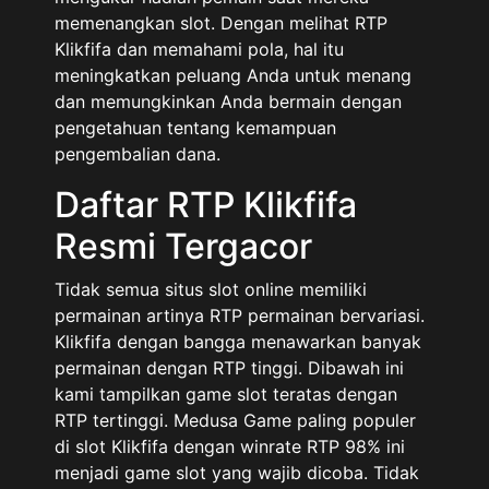
memenangkan slot. Dengan melihat RTP
Klikfifa dan memahami pola, hal itu
meningkatkan peluang Anda untuk menang
dan memungkinkan Anda bermain dengan
pengetahuan tentang kemampuan
pengembalian dana.
Daftar RTP Klikfifa
Resmi Tergacor
Tidak semua situs slot online memiliki
permainan artinya RTP permainan bervariasi.
Klikfifa dengan bangga menawarkan banyak
permainan dengan RTP tinggi. Dibawah ini
kami tampilkan game slot teratas dengan
RTP tertinggi. Medusa Game paling populer
di slot Klikfifa dengan winrate RTP 98% ini
menjadi game slot yang wajib dicoba. Tidak