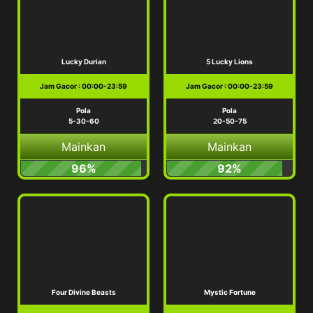
Lucky Durian
5 Lucky Lions
Jam Gacor : 00:00-23:59
Jam Gacor : 00:00-23:59
Pola
Pola
5-30-60
20-50-75
Mainkan
Mainkan
96%
92%
Four Divine Beasts
Mystic Fortune