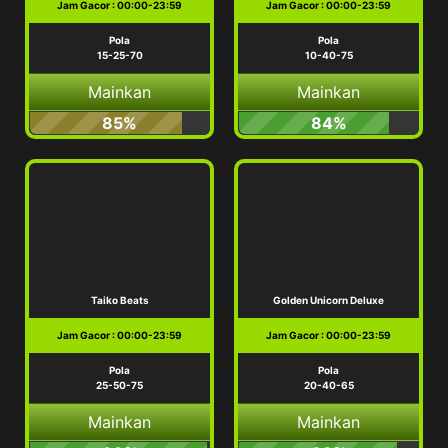
Jam Gacor : 00:00-23:59
Jam Gacor : 00:00-23:59
Pola
Pola
15-25-70
10-40-75
Mainkan
Mainkan
85%
84%
Taiko Beats
Golden Unicorn Deluxe
Jam Gacor : 00:00-23:59
Jam Gacor : 00:00-23:59
Pola
Pola
25-50-75
20-40-65
Mainkan
Mainkan