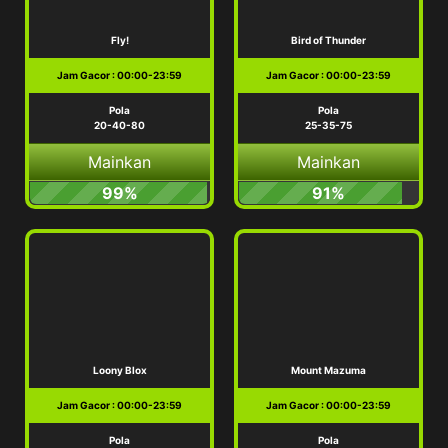
Fly!
Bird of Thunder
Jam Gacor : 00:00-23:59
Jam Gacor : 00:00-23:59
Pola
Pola
20-40-80
25-35-75
Mainkan
Mainkan
99%
91%
Loony Blox
Mount Mazuma
Jam Gacor : 00:00-23:59
Jam Gacor : 00:00-23:59
Pola
Pola